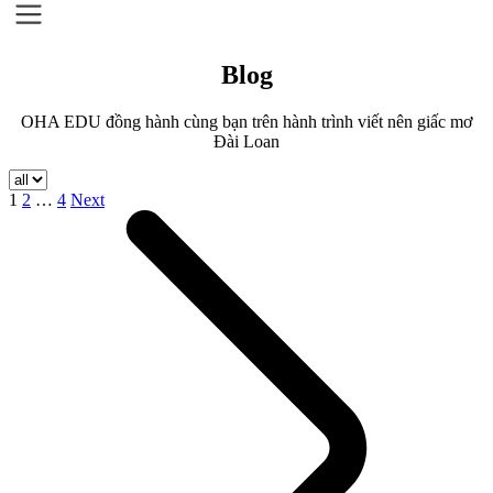
Blog
OHA EDU đồng hành cùng bạn trên hành trình viết nên giấc mơ
Đài Loan
Posts
1
2
…
4
Next
navigation