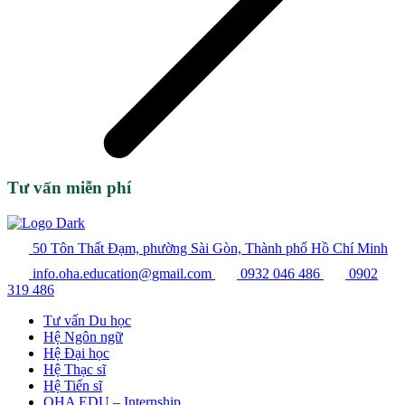
Tư vấn miễn phí
50 Tôn Thất Đạm, phường Sài Gòn, Thành phố Hồ Chí Minh
info.oha.education@gmail.com
0932 046 486
0902
319 486
Tư vấn Du học
Hệ Ngôn ngữ
Hệ Đại học
Hệ Thạc sĩ
Hệ Tiến sĩ
OHA EDU – Internship