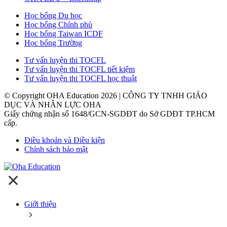
Học bổng Du học
Học bổng Chính phủ
Học bổng Taiwan ICDF
Học bổng Trường
Tư vấn luyện thi TOCFL
Tư vấn luyện thi TOCFL tiết kiệm
Tư vấn luyện thi TOCFL học thuật
© Copyright OHA Education 2026 | CÔNG TY TNHH GIÁO
DỤC VÀ NHÂN LỰC OHA
Giấy chứng nhận số 1648/GCN-SGDĐT do Sở GDĐT TP.HCM
cấp.
Điều khoản và Điều kiện
Chính sách bảo mật
Giới thiệu