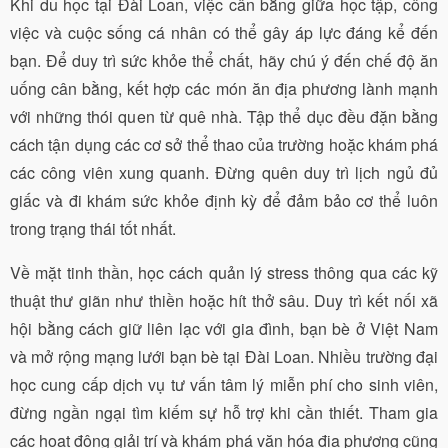
Khi du học tại Đài Loan, việc cân bằng giữa học tập, công
việc và cuộc sống cá nhân có thể gây áp lực đáng kể đến
bạn. Để duy trì sức khỏe thể chất, hãy chú ý đến chế độ ăn
uống cân bằng, kết hợp các món ăn địa phương lành mạnh
với những thói quen từ quê nhà. Tập thể dục đều đặn bằng
cách tận dụng các cơ sở thể thao của trường hoặc khám phá
các công viên xung quanh. Đừng quên duy trì lịch ngủ đủ
giấc và đi khám sức khỏe định kỳ để đảm bảo cơ thể luôn
trong trạng thái tốt nhất.
Về mặt tinh thần, học cách quản lý stress thông qua các kỹ
thuật thư giãn như thiền hoặc hít thở sâu. Duy trì kết nối xã
hội bằng cách giữ liên lạc với gia đình, bạn bè ở Việt Nam
và mở rộng mạng lưới bạn bè tại Đài Loan. Nhiều trường đại
học cung cấp dịch vụ tư vấn tâm lý miễn phí cho sinh viên,
đừng ngần ngại tìm kiếm sự hỗ trợ khi cần thiết. Tham gia
các hoạt động giải trí và khám phá văn hóa địa phương cũng