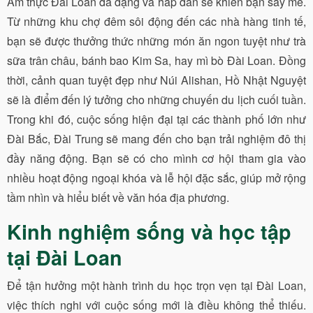
Ẩm thực Đài Loan đa dạng và hấp dẫn sẽ khiến bạn say mê.
Từ những khu chợ đêm sôi động đến các nhà hàng tinh tế,
bạn sẽ được thưởng thức những món ăn ngon tuyệt như trà
sữa trân châu, bánh bao Kim Sa, hay mì bò Đài Loan. Đồng
thời, cảnh quan tuyệt đẹp như Núi Alishan, Hồ Nhật Nguyệt
sẽ là điểm đến lý tưởng cho những chuyến du lịch cuối tuần.
Trong khi đó, cuộc sống hiện đại tại các thành phố lớn như
Đài Bắc, Đài Trung sẽ mang đến cho bạn trải nghiệm đô thị
đầy năng động. Bạn sẽ có cho mình cơ hội tham gia vào
nhiều hoạt động ngoại khóa và lễ hội đặc sắc, giúp mở rộng
tầm nhìn và hiểu biết về văn hóa địa phương.
Kinh nghiệm sống và học tập
tại Đài Loan
Để tận hưởng một hành trình du học trọn vẹn tại Đài Loan,
việc thích nghi với cuộc sống mới là điều không thể thiếu.