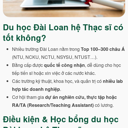
Du học Đài Loan hệ Thạc sĩ có
tốt không?
Nhiều trường Đài Loan nằm trong
Top 100–300 châu Á
(NTU, NCKU, NCTU, NSYSU, NTUST…).
Bằng cấp được
quốc tế công nhận
, dễ dùng cho học
tiếp tiến sĩ hoặc xin việc ở các nước khác.
Các trường kỹ thuật, khoa học, và quản trị có
nhiều lab
hợp tác doanh nghiệp
.
Cơ hội tham gia
dự án nghiên cứu, thực tập hoặc
RA/TA (Research/Teaching Assistant)
có lương.
Điều kiện & Học bổng du học