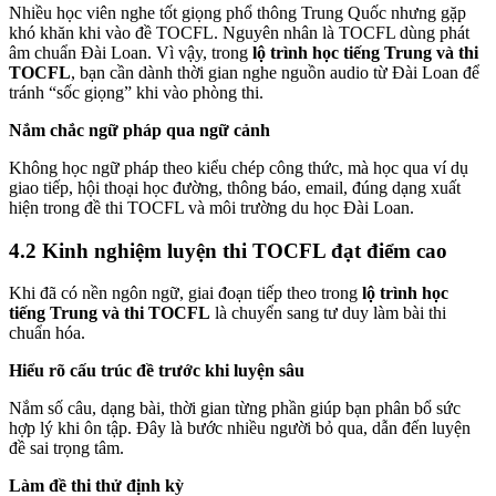
Nhiều học viên nghe tốt giọng phổ thông Trung Quốc nhưng gặp
khó khăn khi vào đề TOCFL. Nguyên nhân là TOCFL dùng phát
âm chuẩn Đài Loan. Vì vậy, trong
lộ trình học tiếng Trung và thi
TOCFL
, bạn cần dành thời gian nghe nguồn audio từ Đài Loan để
tránh “sốc giọng” khi vào phòng thi.
Nắm chắc ngữ pháp qua ngữ cảnh
Không học ngữ pháp theo kiểu chép công thức, mà học qua ví dụ
giao tiếp, hội thoại học đường, thông báo, email, đúng dạng xuất
hiện trong đề thi TOCFL và môi trường du học Đài Loan.
4.2 Kinh nghiệm luyện thi TOCFL đạt điểm cao
Khi đã có nền ngôn ngữ, giai đoạn tiếp theo trong
lộ trình học
tiếng Trung và thi TOCFL
là chuyển sang tư duy làm bài thi
chuẩn hóa.
Hiểu rõ cấu trúc đề trước khi luyện sâu
Nắm số câu, dạng bài, thời gian từng phần giúp bạn phân bổ sức
hợp lý khi ôn tập. Đây là bước nhiều người bỏ qua, dẫn đến luyện
đề sai trọng tâm.
Làm đề thi thử định kỳ