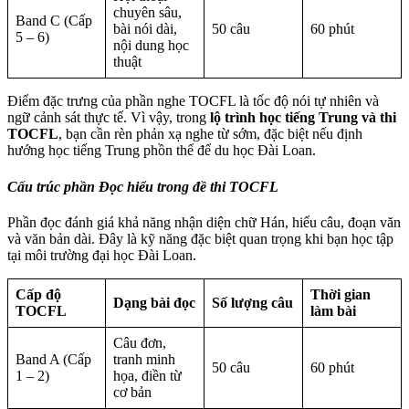
chuyên sâu,
Band C (Cấp
bài nói dài,
50 câu
60 phút
5 – 6)
nội dung học
thuật
Điểm đặc trưng của phần nghe TOCFL là tốc độ nói tự nhiên và
ngữ cảnh sát thực tế. Vì vậy, trong
lộ trình học tiếng Trung và thi
TOCFL
, bạn cần rèn phản xạ nghe từ sớm, đặc biệt nếu định
hướng học tiếng Trung phồn thể để du học Đài Loan.
Cấu trúc phần Đọc hiểu trong đề thi TOCFL
Phần đọc đánh giá khả năng nhận diện chữ Hán, hiểu câu, đoạn văn
và văn bản dài. Đây là kỹ năng đặc biệt quan trọng khi bạn học tập
tại môi trường đại học Đài Loan.
Cấp độ
Thời gian
Dạng bài đọc
Số lượng câu
TOCFL
làm bài
Câu đơn,
Band A (Cấp
tranh minh
50 câu
60 phút
1 – 2)
họa, điền từ
cơ bản