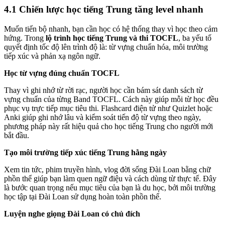
4.1 Chiến lược học tiếng Trung tăng level nhanh
Muốn tiến bộ nhanh, bạn cần học có hệ thống thay vì học theo cảm
hứng. Trong
lộ trình học tiếng Trung và thi TOCFL
, ba yếu tố
quyết định tốc độ lên trình độ là: từ vựng chuẩn hóa, môi trường
tiếp xúc và phản xạ ngôn ngữ.
Học từ vựng đúng chuẩn TOCFL
Thay vì ghi nhớ từ rời rạc, người học cần bám sát danh sách từ
vựng chuẩn của từng Band TOCFL. Cách này giúp mỗi từ học đều
phục vụ trực tiếp mục tiêu thi. Flashcard điện tử như Quizlet hoặc
Anki giúp ghi nhớ lâu và kiểm soát tiến độ từ vựng theo ngày,
phương pháp này rất hiệu quả cho học tiếng Trung cho người mới
bắt đầu.
Tạo môi trường tiếp xúc tiếng Trung hằng ngày
Xem tin tức, phim truyền hình, vlog đời sống Đài Loan bằng chữ
phồn thể giúp bạn làm quen ngữ điệu và cách dùng từ thực tế. Đây
là bước quan trọng nếu mục tiêu của bạn là du học, bởi môi trường
học tập tại Đài Loan sử dụng hoàn toàn phồn thể.
Luyện nghe giọng Đài Loan có chủ đích