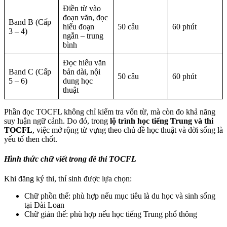
Điền từ vào
đoạn văn, đọc
Band B (Cấp
hiểu đoạn
50 câu
60 phút
3 – 4)
ngắn – trung
bình
Đọc hiểu văn
Band C (Cấp
bản dài, nội
50 câu
60 phút
5 – 6)
dung học
thuật
Phần đọc TOCFL không chỉ kiểm tra vốn từ, mà còn đo khả năng
suy luận ngữ cảnh. Do đó, trong
lộ trình học tiếng Trung và thi
TOCFL
, việc mở rộng từ vựng theo chủ đề học thuật và đời sống là
yếu tố then chốt.
Hình thức chữ viết trong đề thi TOCFL
Khi đăng ký thi, thí sinh được lựa chọn:
Chữ phồn thể: phù hợp nếu mục tiêu là du học và sinh sống
tại Đài Loan
Chữ giản thể: phù hợp nếu học tiếng Trung phổ thông