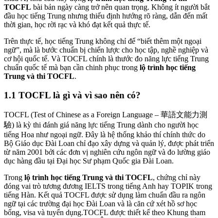
TOCFL
bài bản ngày càng trở nên quan trọng. Không ít người bắt
đầu học tiếng Trung nhưng thiếu định hướng rõ ràng, dẫn đến mất
thời gian, học rời rạc và khó đạt kết quả thực tế.
Trên thực tế, học tiếng Trung không chỉ để “biết thêm một ngoại
ngữ”, mà là bước chuẩn bị chiến lược cho học tập, nghề nghiệp và
cơ hội quốc tế. Và TOCFL chính là thước đo năng lực tiếng Trung
chuẩn quốc tế mà bạn cần chinh phục trong
lộ trình học tiếng
Trung và thi TOCFL
.
1.1 TOCFL là gì và vì sao nên có?
TOCFL (Test of Chinese as a Foreign Language – 華語文能力測
驗) là kỳ thi đánh giá năng lực tiếng Trung dành cho người học
tiếng Hoa như ngoại ngữ. Đây là hệ thống khảo thí chính thức do
Bộ Giáo dục Đài Loan chỉ đạo xây dựng và quản lý, được phát triển
từ năm 2001 bởi các đơn vị nghiên cứu ngôn ngữ và đo lường giáo
dục hàng đầu tại Đại học Sư phạm Quốc gia Đài Loan.
Trong
lộ trình học tiếng Trung và thi TOCFL
, chứng chỉ này
đóng vai trò tương đương IELTS trong tiếng Anh hay TOPIK trong
tiếng Hàn. Kết quả TOCFL được sử dụng làm chuẩn đầu ra ngôn
ngữ tại các trường đại học Đài Loan và là căn cứ xét hồ sơ học
bổng, visa và tuyển dụng.TOCFL được thiết kế theo Khung tham