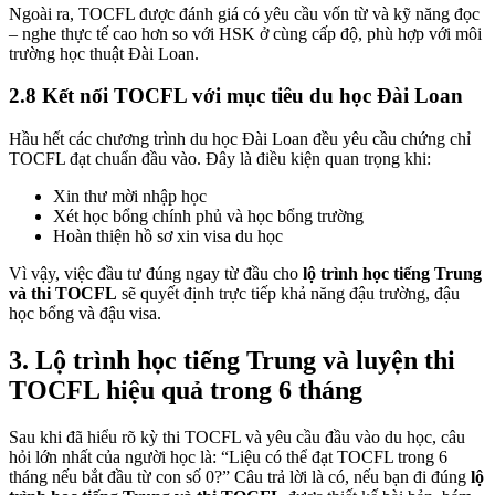
Ngoài ra, TOCFL được đánh giá có yêu cầu vốn từ và kỹ năng đọc
– nghe thực tế cao hơn so với HSK ở cùng cấp độ, phù hợp với môi
trường học thuật Đài Loan.
2.8 Kết nối TOCFL với mục tiêu du học Đài Loan
Hầu hết các chương trình du học Đài Loan đều yêu cầu chứng chỉ
TOCFL đạt chuẩn đầu vào. Đây là điều kiện quan trọng khi:
Xin thư mời nhập học
Xét học bổng chính phủ và học bổng trường
Hoàn thiện hồ sơ xin visa du học
Vì vậy, việc đầu tư đúng ngay từ đầu cho
lộ trình học tiếng Trung
và thi TOCFL
sẽ quyết định trực tiếp khả năng đậu trường, đậu
học bổng và đậu visa.
3. Lộ trình học tiếng Trung và luyện thi
TOCFL hiệu quả trong 6 tháng
Sau khi đã hiểu rõ kỳ thi TOCFL và yêu cầu đầu vào du học, câu
hỏi lớn nhất của người học là: “Liệu có thể đạt TOCFL trong 6
tháng nếu bắt đầu từ con số 0?” Câu trả lời là có, nếu bạn đi đúng
lộ