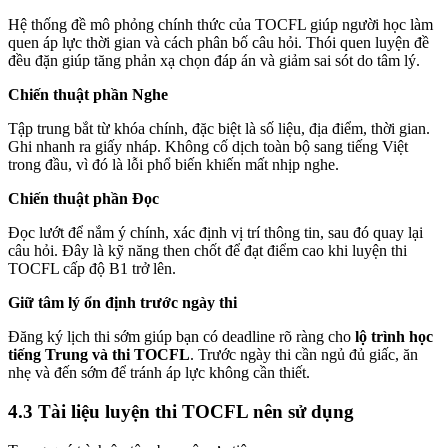
Hệ thống đề mô phỏng chính thức của TOCFL giúp người học làm
quen áp lực thời gian và cách phân bố câu hỏi. Thói quen luyện đề
đều đặn giúp tăng phản xạ chọn đáp án và giảm sai sót do tâm lý.
Chiến thuật phần Nghe
Tập trung bắt từ khóa chính, đặc biệt là số liệu, địa điểm, thời gian.
Ghi nhanh ra giấy nháp. Không cố dịch toàn bộ sang tiếng Việt
trong đầu, vì đó là lỗi phổ biến khiến mất nhịp nghe.
Chiến thuật phần Đọc
Đọc lướt để nắm ý chính, xác định vị trí thông tin, sau đó quay lại
câu hỏi. Đây là kỹ năng then chốt để đạt điểm cao khi luyện thi
TOCFL cấp độ B1 trở lên.
Giữ tâm lý ổn định trước ngày thi
Đăng ký lịch thi sớm giúp bạn có deadline rõ ràng cho
lộ trình học
tiếng Trung và thi TOCFL
. Trước ngày thi cần ngủ đủ giấc, ăn
nhẹ và đến sớm để tránh áp lực không cần thiết.
4.3 Tài liệu luyện thi TOCFL nên sử dụng