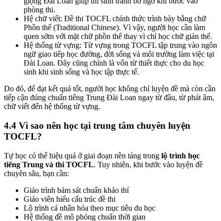
giọng Đài Loan giúp thí sinh tránh bỡ ngỡ khi bước vào
phòng thi.
Hệ chữ viết: Đề thi TOCFL chính thức trình bày bằng chữ
Phồn thể (Traditional Chinese). Vì vậy, người học cần làm
quen sớm với mặt chữ phồn thể thay vì chỉ học chữ giản thể.
Hệ thống từ vựng: Từ vựng trong TOCFL tập trung vào ngôn
ngữ giao tiếp học đường, đời sống và môi trường làm việc tại
Đài Loan. Đây cũng chính là vốn từ thiết thực cho du học
sinh khi sinh sống và học tập thực tế.
Do đó, để đạt kết quả tốt, người học không chỉ luyện đề mà còn cần
tiếp cận đúng chuẩn tiếng Trung Đài Loan ngay từ đầu, từ phát âm,
chữ viết đến hệ thống từ vựng.
4.4 Vì sao nên học tại trung tâm chuyên luyện
TOCFL?
Tự học có thể hiệu quả ở giai đoạn nền tảng trong
lộ trình học
tiếng Trung và thi TOCFL
. Tuy nhiên, khi bước vào luyện đề
chuyên sâu, bạn cần:
Giáo trình bám sát chuẩn khảo thí
Giáo viên hiểu cấu trúc đề thi
Lộ trình cá nhân hóa theo mục tiêu du học
Hệ thống đề mô phỏng chuẩn thời gian