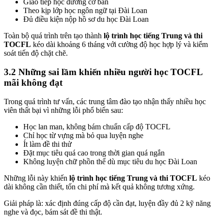
Giao tiếp học đường cơ bản
Theo kịp lớp học ngôn ngữ tại Đài Loan
Đủ điều kiện nộp hồ sơ du học Đài Loan
Toàn bộ quá trình trên tạo thành
lộ trình học tiếng Trung và thi
TOCFL
kéo dài khoảng 6 tháng với cường độ học hợp lý và kiểm
soát tiến độ chặt chẽ.
3.2 Những sai lầm khiến nhiều người học TOCFL
mãi không đạt
Trong quá trình tư vấn, các trung tâm đào tạo nhận thấy nhiều học
viên thất bại vì những lỗi phổ biến sau:
Học lan man, không bám chuẩn cấp độ TOCFL
Chỉ học từ vựng mà bỏ qua luyện nghe
Ít làm đề thi thử
Đặt mục tiêu quá cao trong thời gian quá ngắn
Không luyện chữ phồn thể dù mục tiêu du học Đài Loan
Những lỗi này khiến
lộ trình học tiếng Trung và thi TOCFL
kéo
dài không cần thiết, tốn chi phí mà kết quả không tương xứng.
Giải pháp là: xác định đúng cấp độ cần đạt, luyện đầy đủ 2 kỹ năng
nghe và đọc, bám sát đề thi thật.