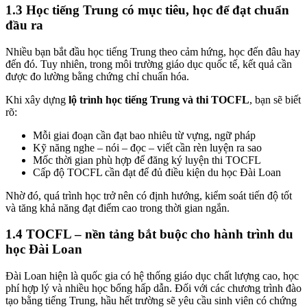
1.3 Học tiếng Trung có mục tiêu, học để đạt chuẩn
đầu ra
Nhiều bạn bắt đầu học tiếng Trung theo cảm hứng, học đến đâu hay
đến đó. Tuy nhiên, trong môi trường giáo dục quốc tế, kết quả cần
được đo lường bằng chứng chỉ chuẩn hóa.
Khi xây dựng
lộ trình học tiếng Trung và thi TOCFL
, bạn sẽ biết
rõ:
Mỗi giai đoạn cần đạt bao nhiêu từ vựng, ngữ pháp
Kỹ năng nghe – nói – đọc – viết cần rèn luyện ra sao
Mốc thời gian phù hợp để đăng ký luyện thi TOCFL
Cấp độ TOCFL cần đạt để đủ điều kiện du học Đài Loan
Nhờ đó, quá trình học trở nên có định hướng, kiểm soát tiến độ tốt
và tăng khả năng đạt điểm cao trong thời gian ngắn.
1.4 TOCFL – nền tảng bắt buộc cho hành trình du
học Đài Loan
Đài Loan hiện là quốc gia có hệ thống giáo dục chất lượng cao, học
phí hợp lý và nhiều học bổng hấp dẫn. Đối với các chương trình đào
tạo bằng tiếng Trung, hầu hết trường sẽ yêu cầu sinh viên có chứng