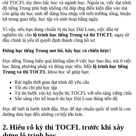
chỉ TOCFL tùy theo bậc học và ngành học. Ngoài ra, việc đạt trình
độ tiếng Trung phù hợp không chỉ đáp ứng điều kiện đầu vào mà
còn giúp du học sinh dễ dàng hòa nhập với môi trường sống, thuận
lợi trong giao tiếp, học tập và sinh hoạt hằng ngày.
Vì vậy, nếu bạn đang chuẩn bị du học Đài Loan, việc đầu tư
nghiêm túc cho
lộ trình học tiếng Trung và thi TOCFL
ngay từ
đầu chính là yếu tố quyết định thành công hồ sơ.
Đừng học tiếng Trung mơ hồ, hãy học có chiến lược!
Học tiếng Trung hiệu quả không nằm ở việc học bao lâu, mà ở việc
học đúng phương pháp và đúng mục tiêu. Một
lộ trình học tiếng
Trung và thi TOCFL
khoa học sẽ giúp bạn:
Rút ngắn thời gian đạt trình độ yêu cầu
Tối ưu chi phí học tập
Tự tin bước vào kỳ luyện thi TOCFL với nền tảng vững chắc
Sẵn sàng cho kế hoạch du học Đài Loan đúng tiến độ
Học để biết là bước khởi đầu. Học để đạt chuẩn quốc tế mới là con
đường đưa bạn đến những cơ hội lớn hơn.
2. Hiểu rõ kỳ thi TOCFL trước khi xây
dựng lộ trình học