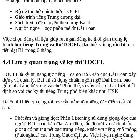
Trong quá trình ôn tập, bạn nên ưu tiên:
Bộ đề thi thử chính thức TOCFL
Giáo trình tiếng Trung đương đại
Sách luyện đề chuyên theo từng Band
Nguồn nghe – đọc phồn thể từ Đài Loan
Việc chọn đúng tài liệu giúp rút ngắn đáng kể thời gian trong
lộ
trình học tiếng Trung và thi TOCFL
, đặc biệt với người đặt mục
tiêu đạt B1 trong 6 tháng.
4.4 Lưu ý quan trọng về kỳ thi TOCFL
TOCFL là kỳ thi năng lực tiếng Hoa do Bộ Giáo dục Đài Loan xây
dựng và quản lý. Bài thi sử dụng chuẩn ngôn ngữ Đài Loan, bao
gồm phát âm, từ vựng và chữ Phồn thể, vì vậy có sự khác biệt nhất
định so với các kỳ thi tiếng Trung phổ biến khác như HSK.
Để ôn thi hiệu quả, người học cần nắm rõ những đặc điểm cốt lõi
sau:
Phát âm và giọng đọc: Phần Listening sử dụng giọng đọc của
người Đài Loan bản địa. Âm điệu, tốc độ nói và cách nhấn
giọng có những nét đặc trưng riêng, khác với tiếng Phổ thông
(Putonghua) của Trung Quốc đại lục. Việc luyện nghe đúng