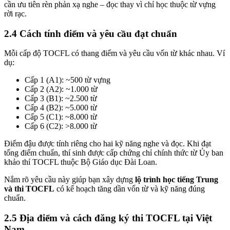
cần ưu tiên rèn phản xạ nghe – đọc thay vì chỉ học thuộc từ vựng
rời rạc.
2.4 Cách tính điểm và yêu cầu đạt chuẩn
Mỗi cấp độ TOCFL có thang điểm và yêu cầu vốn từ khác nhau. Ví
dụ:
Cấp 1 (A1): ~500 từ vựng
Cấp 2 (A2): ~1.000 từ
Cấp 3 (B1): ~2.500 từ
Cấp 4 (B2): ~5.000 từ
Cấp 5 (C1): ~8.000 từ
Cấp 6 (C2): >8.000 từ
Điểm đậu được tính riêng cho hai kỹ năng nghe và đọc. Khi đạt
tổng điểm chuẩn, thí sinh được cấp chứng chỉ chính thức từ Ủy ban
khảo thí TOCFL thuộc Bộ Giáo dục Đài Loan.
Nắm rõ yêu cầu này giúp bạn xây dựng
lộ trình học tiếng Trung
và thi TOCFL
có kế hoạch tăng dần vốn từ và kỹ năng đúng
chuẩn.
2.5 Địa điểm và cách đăng ký thi TOCFL tại Việt
Nam