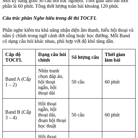
Mỗi kỹ năng gồm 50 câu hỏi trắc nghiệm. Thời gian làm bài mỗi
phần là 60 phút. Tổng thời lượng toàn bài khoảng 120 phút.
Cấu trúc phần Nghe hiểu trong đề thi TOCFL
Phần nghe kiểm tra khả năng nhận diện âm thanh, hiểu hội thoại và
nắm ý chính trong ngữ cảnh đời sống hoặc học đường. Mỗi Band
có dạng câu hỏi khác nhau, phù hợp với độ khó tăng dần.
Cấp độ
Dạng câu hỏi
Thời gian
Số lượng câu
TOCFL
chính
làm bài
Nhìn tranh
chọn đáp án,
Band A (Cấp
hội thoại
50 câu
60 phút
1 – 2)
ngắn, hội
thoại dài
Hội thoại
ngắn, hội
Band B (Cấp
thoại dài,
50 câu
60 phút
3 – 4)
đoạn hội thoại
học thuật
Hội thoại