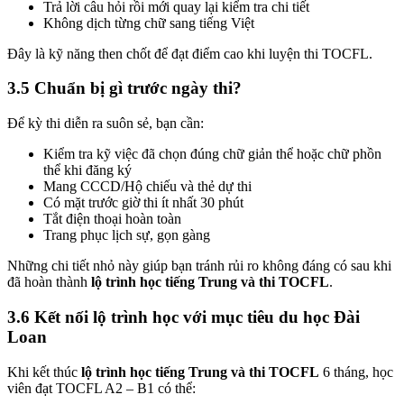
Trả lời câu hỏi rồi mới quay lại kiểm tra chi tiết
Không dịch từng chữ sang tiếng Việt
Đây là kỹ năng then chốt để đạt điểm cao khi luyện thi TOCFL.
3.5 Chuẩn bị gì trước ngày thi?
Để kỳ thi diễn ra suôn sẻ, bạn cần:
Kiểm tra kỹ việc đã chọn đúng chữ giản thể hoặc chữ phồn
thể khi đăng ký
Mang CCCD/Hộ chiếu và thẻ dự thi
Có mặt trước giờ thi ít nhất 30 phút
Tắt điện thoại hoàn toàn
Trang phục lịch sự, gọn gàng
Những chi tiết nhỏ này giúp bạn tránh rủi ro không đáng có sau khi
đã hoàn thành
lộ trình học tiếng Trung và thi TOCFL
.
3.6 Kết nối lộ trình học với mục tiêu du học Đài
Loan
Khi kết thúc
lộ trình học tiếng Trung và thi TOCFL
6 tháng, học
viên đạt TOCFL A2 – B1 có thể: