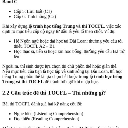
Band C
Cấp 5: Lưu loát (C1)
Cấp 6: Tinh thông (C2)
Khi xây dựng
lộ trình học tiếng Trung và thi TOCFL
, việc xác
định rõ mục tiêu cấp độ ngay từ đầu là yếu tố then chốt. Ví dụ:
Hệ Ngôn ngữ hoặc đại học tại Đài Loan: thường yêu cầu tối
thiểu TOCFL A2 – B1
Học thạc sĩ, tiến sĩ hoặc xin học bổng: thường yêu cầu B2 trở
lên
Ngoài ra, thí sinh được lựa chọn thi chữ phồn thể hoặc giản thể.
Nếu mục tiêu của bạn là học tập và sinh sống tại Đài Loan, thì học
tiếng Trung phồn thể là lựa chọn bắt buộc trong
lộ trình học tiếng
Trung và thi TOCFL
để tránh bỡ ngỡ khi nhập học.
2.2 Cấu trúc đề thi TOCFL – Thi những gì?
Bài thi TOCFL đánh giá hai kỹ năng cốt lõi:
Nghe hiểu (Listening Comprehension)
Đọc hiểu (Reading Comprehension)