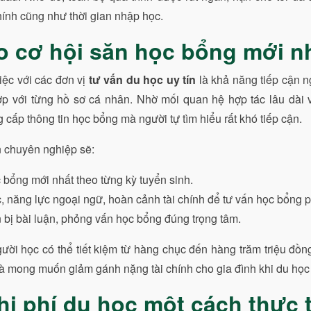
hính cũng như thời gian nhập học.
o cơ hội săn học bổng mới n
việc với các đơn vị
tư vấn du học uy tín
là khả năng tiếp cận 
ợp với từng hồ sơ cá nhân. Nhờ mối quan hệ hợp tác lâu dài 
g cấp thông tin học bổng mà người tự tìm hiểu rất khó tiếp cận.
n chuyên nghiệp sẽ:
bổng mới nhất theo từng kỳ tuyển sinh.
c, năng lực ngoại ngữ, hoàn cảnh tài chính để tư vấn học bổng 
bị bài luận, phỏng vấn học bổng đúng trọng tâm.
ười học có thể tiết kiệm từ hàng chục đến hàng trăm triệu đồn
 và mong muốn giảm gánh nặng tài chính cho gia đình khi du học
chi phí du học một cách thực 