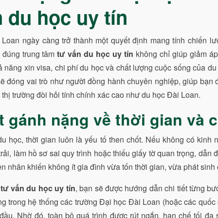
 du học uy tín
 Loan ngày càng trở thành một quyết định mang tính chiến lượ
n đúng trung tâm
tư vấn du học uy tín
không chỉ giúp giảm áp
 năng xin visa, chi phí du học và chất lượng cuộc sống của du
ẽ đóng vai trò như người đồng hành chuyên nghiệp, giúp bạn 
 thị trường đòi hỏi tính chính xác cao như du học Đài Loan.
t gánh nặng về thời gian và 
u học, thời gian luôn là yếu tố then chốt. Nếu không có kinh 
trải, làm hồ sơ sai quy trình hoặc thiếu giấy tờ quan trọng, dẫn
 nhân khiến không ít gia đình vừa tốn thời gian, vừa phát sinh c
m
tư vấn du học uy tín
, bạn sẽ được hướng dẫn chi tiết từng bư
ng trong hệ thống các trường Đại học Đài Loan (hoặc các quốc 
ầu. Nhờ đó, toàn bộ quá trình được rút ngắn, hạn chế tối đa s