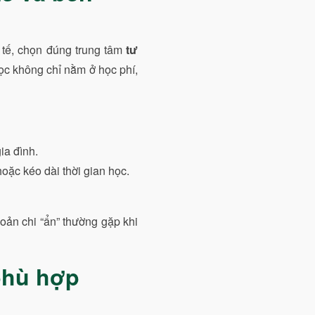
 tế, chọn đúng trung tâm
tư
học không chỉ nằm ở học phí,
ia đình.
hoặc kéo dài thời gian học.
oản chi “ẩn” thường gặp khi
phù hợp