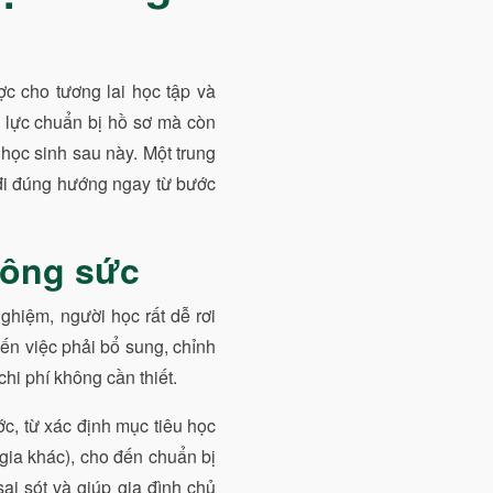
c cho tương lai học tập và
 lực chuẩn bị hồ sơ mà còn
 học sinh sau này. Một trung
đi đúng hướng ngay từ bước
công sức
nghiệm, người học rất dễ rơi
 đến việc phải bổ sung, chỉnh
hi phí không cần thiết.
ớc, từ xác định mục tiêu học
gia khác), cho đến chuẩn bị
ai sót và giúp gia đình chủ