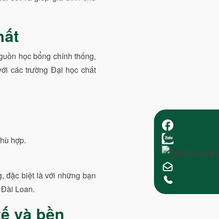
hất
nguồn học bổng chính thống,
với các trường Đại học chất
phù hợp.
g, đặc biệt là với những bạn
 Đài Loan.
tế và bền