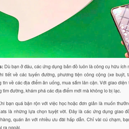
s:
Dù bạn ở đâu, các ứng dụng bản đồ luôn là công cụ hữu ích
i tiết về các tuyến đường, phương tiện công cộng (xe buýt, t
 tin về các địa điểm ăn uống, mua sắm lân cận. Với giao diện 
g tìm đường, khám phá các địa điểm mới mà không lo bị lạc.
hi bạn quá bận rộn với việc học hoặc đơn giản là muốn thưởn
ts là những lựa chọn tuyệt vời. Đây là các ứng dụng giao đồ
hàng, quán ăn với nhiều ưu đãi hấp dẫn. Chỉ vài cú chạm, bạ
i ra ngoài.