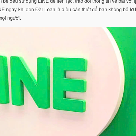
 bè đều sử dụng LINE để liên lạc, trao đổi thông tin về bài vở, 
NE ngay khi đến Đài Loan là điều cần thiết để bạn không bỏ lỡ
mọi người.