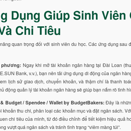
 Dụng Giúp Sinh Viên 
Và Chi Tiêu
ỹ năng quan trọng đối với sinh viên du học. Các ứng dụng sau đ
a phương:
Ngay khi mở tài khoản ngân hàng tại Đài Loan (th
E.SUN Bank, v.v.), bạn nên tải ứng dụng di động của ngân hà
em lịch sử giao dịch, chuyển khoản, và thậm chí là thanh toá
chủ động quản lý tài khoản ngân hàng sẽ giúp bạn nắm rõ tình hì
 Budget / Spendee / Wallet by BudgetBakers:
Đây là những
i khoản thu chi, phân loại các khoản mục và đặt ngân sách. Vớ
en chi tiêu của mình, từ đó điều chỉnh để tiết kiệm hiệu quả hơn
ng vượt quá ngân sách và tránh tình trạng “viêm màng túi”.