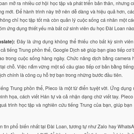
an mở ra nhiều cơ hội học tập và phát triển bản thân, nhưng c
ờng mới. Để hành trình này trở nên dễ dàng và hiệu quả hơn, c
không chỉ học tập tốt mà còn quản lý cuộc sống cá nhân một cá
óm ứng dụng thiết yếu mà bất cứ sinh viên du học Đài Loan nào
slate):
Đây là ứng dụng không thể thiếu cho bất kỳ sinh viên
ả tiếng Trung phồn thể, Google Dịch sẽ giúp bạn giao tiếp cơ 
ào trong cuộc sống hàng ngày. Chức năng dịch bằng camera h
 tại chỗ. Việc nắm vững một số câu giao tiếp cơ bản bằng tiến
ch chính là công cụ hỗ trợ bạn trong những bước đầu tiên.
ếng Trung phồn thể, Pleco là một từ điển tuyệt vời. Ứng dụng
 minh họa, cách viết Hán tự và cả nhận dạng chữ viết tay. Ple
 quá trình học tập và nghiên cứu tiếng Trung của bạn, giúp bạn
 tin phổ biến nhất tại Đài Loan, tương tự như Zalo hay Whats