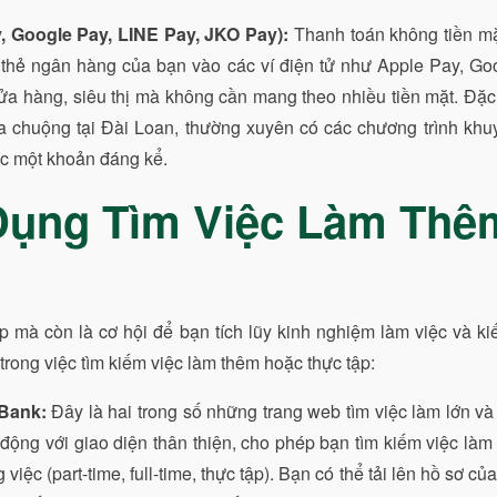
y, Google Pay, LINE Pay, JKO Pay):
Thanh toán không tiền m
p thẻ ngân hàng của bạn vào các ví điện tử như Apple Pay, G
ửa hàng, siêu thị mà không cần mang theo nhiều tiền mặt. Đặ
 ưa chuộng tại Đài Loan, thường xuyên có các chương trình khu
ợc một khoản đáng kể.
Dụng Tìm Việc Làm Thê
p mà còn là cơ hội để bạn tích lũy kinh nghiệm làm việc và 
trong việc tìm kiếm việc làm thêm hoặc thực tập:
 Bank:
Đây là hai trong số những trang web tìm việc làm lớn và
động với giao diện thân thiện, cho phép bạn tìm kiếm việc làm
việc (part-time, full-time, thực tập). Bạn có thể tải lên hồ sơ củ