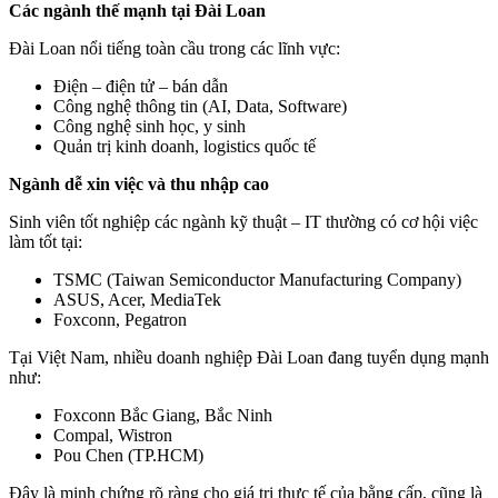
Các ngành thế mạnh tại Đài Loan
Đài Loan nổi tiếng toàn cầu trong các lĩnh vực:
Điện – điện tử – bán dẫn
Công nghệ thông tin (AI, Data, Software)
Công nghệ sinh học, y sinh
Quản trị kinh doanh, logistics quốc tế
Ngành dễ xin việc và thu nhập cao
Sinh viên tốt nghiệp các ngành kỹ thuật – IT thường có cơ hội việc
làm tốt tại:
TSMC (Taiwan Semiconductor Manufacturing Company)
ASUS, Acer, MediaTek
Foxconn, Pegatron
Tại Việt Nam, nhiều doanh nghiệp Đài Loan đang tuyển dụng mạnh
như:
Foxconn Bắc Giang, Bắc Ninh
Compal, Wistron
Pou Chen (TP.HCM)
Đây là minh chứng rõ ràng cho giá trị thực tế của bằng cấp, cũng là