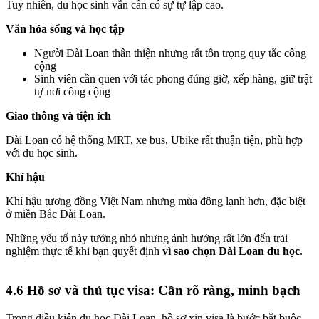
Tuy nhiên, du học sinh vẫn cần có sự tự lập cao.
Văn hóa sống và học tập
Người Đài Loan thân thiện nhưng rất tôn trọng quy tắc công
cộng
Sinh viên cần quen với tác phong đúng giờ, xếp hàng, giữ trật
tự nơi công cộng
Giao thông và tiện ích
Đài Loan có hệ thống MRT, xe bus, Ubike rất thuận tiện, phù hợp
với du học sinh.
Khí hậu
Khí hậu tương đồng Việt Nam nhưng mùa đông lạnh hơn, đặc biệt
ở miền Bắc Đài Loan.
Những yếu tố này tưởng nhỏ nhưng ảnh hưởng rất lớn đến trải
nghiệm thực tế khi bạn quyết định
vì sao chọn Đài Loan du học
.
4.6 Hồ sơ và thủ tục visa: Cần rõ ràng, minh bạch
Trong điều kiện du học Đài Loan, hồ sơ xin visa là bước bắt buộc.