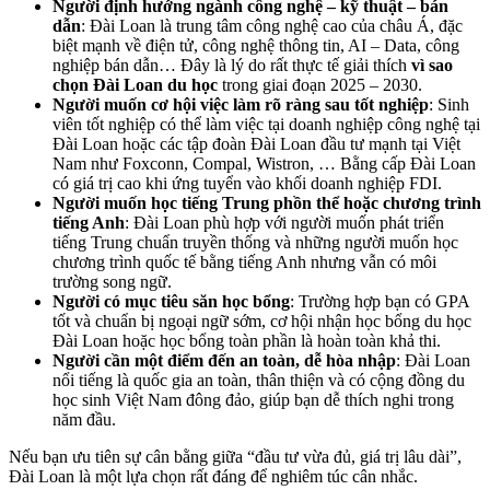
Người định hướng ngành công nghệ – kỹ thuật – bán
dẫn
: Đài Loan là trung tâm công nghệ cao của châu Á, đặc
biệt mạnh về điện tử, công nghệ thông tin, AI – Data, công
nghiệp bán dẫn… Đây là lý do rất thực tế giải thích
vì sao
chọn Đài Loan du học
trong giai đoạn 2025 – 2030.
Người muốn cơ hội việc làm rõ ràng sau tốt nghiệp
: Sinh
viên tốt nghiệp có thể làm việc tại doanh nghiệp công nghệ tại
Đài Loan hoặc các tập đoàn Đài Loan đầu tư mạnh tại Việt
Nam như Foxconn, Compal, Wistron, … Bằng cấp Đài Loan
có giá trị cao khi ứng tuyển vào khối doanh nghiệp FDI.
Người muốn học tiếng Trung phồn thể hoặc chương trình
tiếng Anh
: Đài Loan phù hợp với người muốn phát triển
tiếng Trung chuẩn truyền thống và những người muốn học
chương trình quốc tế bằng tiếng Anh nhưng vẫn có môi
trường song ngữ.
Người có mục tiêu săn học bổng
: Trường hợp bạn có GPA
tốt và chuẩn bị ngoại ngữ sớm, cơ hội nhận học bổng du học
Đài Loan hoặc học bổng toàn phần là hoàn toàn khả thi.
Người cần một điểm đến an toàn, dễ hòa nhập
: Đài Loan
nổi tiếng là quốc gia an toàn, thân thiện và có cộng đồng du
học sinh Việt Nam đông đảo, giúp bạn dễ thích nghi trong
năm đầu.
Nếu bạn ưu tiên sự cân bằng giữa “đầu tư vừa đủ, giá trị lâu dài”,
Đài Loan là một lựa chọn rất đáng để nghiêm túc cân nhắc.