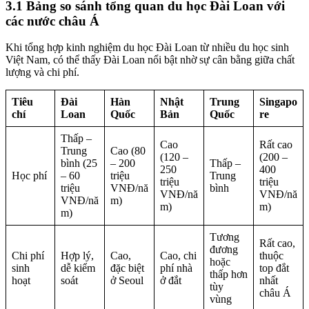
3.1 Bảng so sánh tổng quan du học Đài Loan với
các nước châu Á
Khi tổng hợp kinh nghiệm du học Đài Loan từ nhiều du học sinh
Việt Nam, có thể thấy Đài Loan nổi bật nhờ sự cân bằng giữa chất
lượng và chi phí.
Tiêu
Đài
Hàn
Nhật
Trung
Singapo
chí
Loan
Quốc
Bản
Quốc
re
Thấp –
Cao
Rất cao
Trung
Cao (80
(120 –
(200 –
bình (25
– 200
Thấp –
250
400
Học phí
– 60
triệu
Trung
triệu
triệu
triệu
VNĐ/nă
bình
VNĐ/nă
VNĐ/nă
VNĐ/nă
m)
m)
m)
m)
Tương
Rất cao,
đương
Chi phí
Hợp lý,
Cao,
Cao, chi
thuộc
hoặc
sinh
dễ kiểm
đặc biệt
phí nhà
top đắt
thấp hơn
hoạt
soát
ở Seoul
ở đắt
nhất
tùy
châu Á
vùng