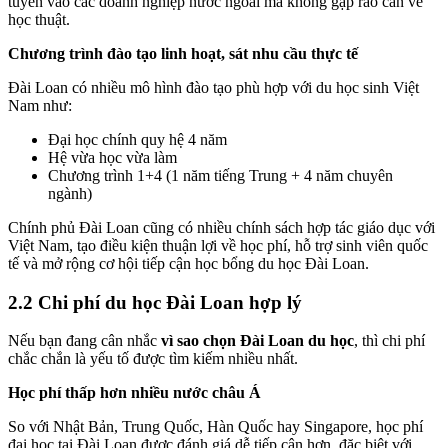
tuyển vào các doanh nghiệp nước ngoài mà không gặp rào cản về
học thuật.
Chương trình đào tạo linh hoạt, sát nhu cầu thực tế
Đài Loan có nhiều mô hình đào tạo phù hợp với du học sinh Việt
Nam như:
Đại học chính quy hệ 4 năm
Hệ vừa học vừa làm
Chương trình 1+4 (1 năm tiếng Trung + 4 năm chuyên
ngành)
Chính phủ Đài Loan cũng có nhiều chính sách hợp tác giáo dục với
Việt Nam, tạo điều kiện thuận lợi về học phí, hỗ trợ sinh viên quốc
tế và mở rộng cơ hội tiếp cận học bổng du học Đài Loan.
2.2 Chi phí du học Đài Loan hợp lý
Nếu bạn đang cân nhắc
vì sao chọn Đài Loan du học
, thì chi phí
chắc chắn là yếu tố được tìm kiếm nhiều nhất.
Học phí thấp hơn nhiều nước châu Á
So với Nhật Bản, Trung Quốc, Hàn Quốc hay Singapore, học phí
đại học tại Đài Loan được đánh giá dễ tiếp cận hơn, đặc biệt với