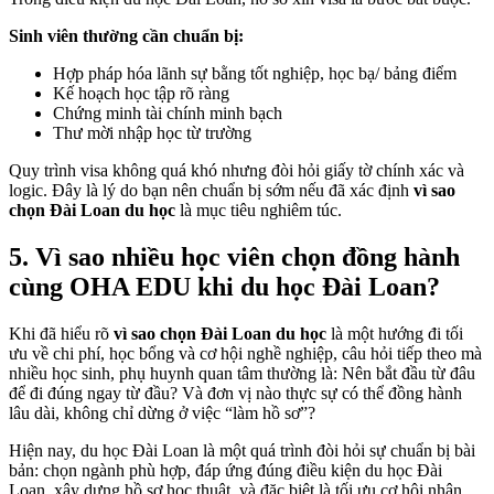
Sinh viên thường cần chuẩn bị:
Hợp pháp hóa lãnh sự bằng tốt nghiệp, học bạ/ bảng điểm
Kế hoạch học tập rõ ràng
Chứng minh tài chính minh bạch
Thư mời nhập học từ trường
Quy trình visa không quá khó nhưng đòi hỏi giấy tờ chính xác và
logic. Đây là lý do bạn nên chuẩn bị sớm nếu đã xác định
vì sao
chọn Đài Loan du học
là mục tiêu nghiêm túc.
5. Vì sao nhiều học viên chọn đồng hành
cùng OHA EDU khi du học Đài Loan?
Khi đã hiểu rõ
vì sao chọn Đài Loan du học
là một hướng đi tối
ưu về chi phí, học bổng và cơ hội nghề nghiệp, câu hỏi tiếp theo mà
nhiều học sinh, phụ huynh quan tâm thường là: Nên bắt đầu từ đâu
để đi đúng ngay từ đầu? Và đơn vị nào thực sự có thể đồng hành
lâu dài, không chỉ dừng ở việc “làm hồ sơ”?
Hiện nay, du học Đài Loan là một quá trình đòi hỏi sự chuẩn bị bài
bản: chọn ngành phù hợp, đáp ứng đúng điều kiện du học Đài
Loan, xây dựng hồ sơ học thuật, và đặc biệt là tối ưu cơ hội nhận