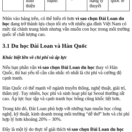
thân
mạnh
nặng lý
quốc tế
thiện
thuyết
Nhìn vào bảng trên, có thể hiểu rõ hơn
vì sao chọn Đài Loan du
học
đang trở thành lựa chọn tối ưu với nhiều gia đình Việt Nam có
mức tài chính trung bình nhưng vẫn muốn con học trong môi trường
quốc tế chất lượng cao.
3.1 Du học Đài Loan và Hàn Quốc
Khác biệt lớn về chi phí và áp lực
Nếu bạn phân vân
vì sao chọn Đài Loan du học
thay vì Hàn
Quốc, thì hai yếu tố cần cân nhắc rõ nhất là chi phí và cường độ
cạnh tranh.
Hàn Quốc có thế mạnh về ngành truyền thông, nghệ thuật, giải trí,
thẩm mỹ. Tuy nhiên, học phí và sinh hoạt phí tại Seoul thường rất
cao. Áp lực học tập và cạnh tranh học bổng cũng khốc liệt hơn.
Trong khi đó, Đài Loan phù hợp với những bạn muốn học công
nghệ, kỹ thuật, kinh doanh trong môi trường “dễ thở” hơn và chi phí
hợp lý hơn khoảng 20% – 30%.
Đây là một lý do thực tế giải thích
vì sao chọn Đài Loan du học