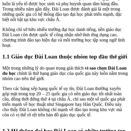
luôn là yếu tố được học sinh và phụ huynh quan tâm hàng đầu.
Trong nhiều năm gần đây, Đài Loan được đánh giá là một trong
những quốc gia có hệ thống đào tạo đại học phát triển mạnh, đặc
biệt nổi bật tại khu vực châu Á.
Không chỉ sở hữu nhiều trường đại học danh tiếng, nền giáo dục
Đài Loan còn được quốc tế công nhận nhờ tính ứng dụng cao,
chương trình đào tạo hiện đại và môi trường học tập song ngữ linh
hoạt.
1.1 Giáo dục Đài Loan thuộc nhóm top đầu thế giới
Một trong những lý do quan trọng giải thích
vì sao chọn Đài Loan
du học
chính là thứ hạng giáo dục của quốc gia này luôn nằm trong
nhóm cao trên thế giới.
Theo các bảng xếp hạng quốc tế uy tín, Đài Loan thường xuyên
góp mặt trong top 20 – 25 quốc gia có nền giáo dục tốt nhất toàn
cầu, đồng thời đứng thứ 4 tại châu Á, chỉ sau một số quốc gia phát
triển mạnh về học thuật như Singapore hay Hàn Quốc. Điều này
cho thấy Đài Loan không chỉ mạnh về đào tạo trong khu vực mà
còn có vị thế rõ rệt trên bản đồ giáo dục quốc tế.
1.2 Hệ thống đại học Đài Loan có nhiều trường top