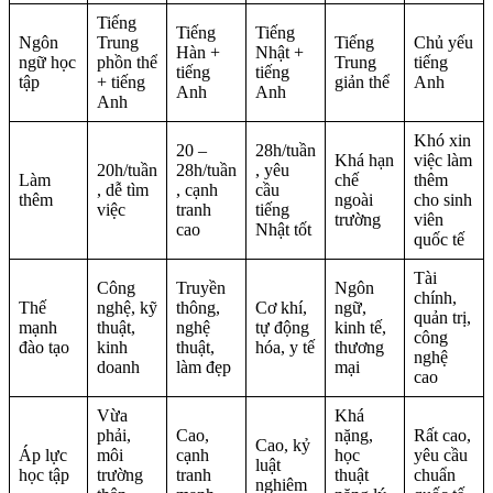
Tiếng
Tiếng
Tiếng
Ngôn
Trung
Tiếng
Chủ yếu
Hàn +
Nhật +
ngữ học
phồn thể
Trung
tiếng
tiếng
tiếng
tập
+ tiếng
giản thể
Anh
Anh
Anh
Anh
Khó xin
20 –
28h/tuần
Khá hạn
việc làm
20h/tuần
28h/tuần
, yêu
Làm
chế
thêm
, dễ tìm
, cạnh
cầu
thêm
ngoài
cho sinh
việc
tranh
tiếng
trường
viên
cao
Nhật tốt
quốc tế
Tài
Công
Truyền
Ngôn
chính,
Thế
nghệ, kỹ
thông,
Cơ khí,
ngữ,
quản trị,
mạnh
thuật,
nghệ
tự động
kinh tế,
công
đào tạo
kinh
thuật,
hóa, y tế
thương
nghệ
doanh
làm đẹp
mại
cao
Vừa
Khá
phải,
Cao,
nặng,
Rất cao,
Cao, kỷ
Áp lực
môi
cạnh
học
yêu cầu
luật
học tập
trường
tranh
thuật
chuẩn
nghiêm