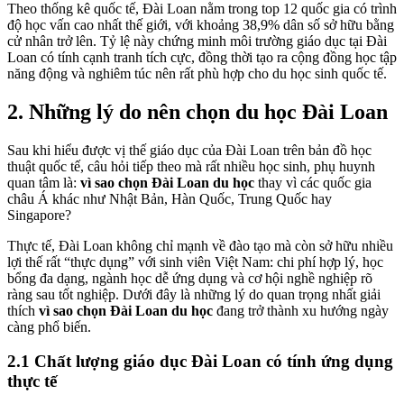
Theo thống kê quốc tế, Đài Loan nằm trong top 12 quốc gia có trình
độ học vấn cao nhất thế giới, với khoảng 38,9% dân số sở hữu bằng
cử nhân trở lên. Tỷ lệ này chứng minh môi trường giáo dục tại Đài
Loan có tính cạnh tranh tích cực, đồng thời tạo ra cộng đồng học tập
năng động và nghiêm túc nên rất phù hợp cho du học sinh quốc tế.
2. Những lý do nên chọn du học Đài Loan
Sau khi hiểu được vị thế giáo dục của Đài Loan trên bản đồ học
thuật quốc tế, câu hỏi tiếp theo mà rất nhiều học sinh, phụ huynh
quan tâm là:
vì sao chọn Đài Loan du học
thay vì các quốc gia
châu Á khác như Nhật Bản, Hàn Quốc, Trung Quốc hay
Singapore?
Thực tế, Đài Loan không chỉ mạnh về đào tạo mà còn sở hữu nhiều
lợi thế rất “thực dụng” với sinh viên Việt Nam: chi phí hợp lý, học
bổng đa dạng, ngành học dễ ứng dụng và cơ hội nghề nghiệp rõ
ràng sau tốt nghiệp. Dưới đây là những lý do quan trọng nhất giải
thích
vì sao chọn Đài Loan du học
đang trở thành xu hướng ngày
càng phổ biến.
2.1 Chất lượng giáo dục Đài Loan có tính ứng dụng
thực tế