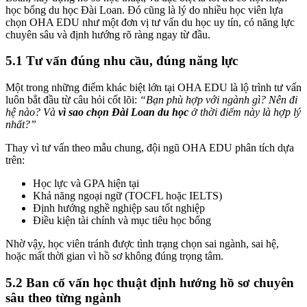
học bổng du học Đài Loan. Đó cũng là lý do nhiều học viên lựa
chọn OHA EDU như một đơn vị tư vấn du học uy tín, có năng lực
chuyên sâu và định hướng rõ ràng ngay từ đầu.
5.1 Tư vấn đúng nhu cầu, đúng năng lực
Một trong những điểm khác biệt lớn tại OHA EDU là lộ trình tư vấn
luôn bắt đầu từ câu hỏi cốt lõi:
“Bạn phù hợp với ngành gì? Nên đi
hệ nào? Và
vì sao chọn Đài Loan du học
ở thời điểm này là hợp lý
nhất?”
Thay vì tư vấn theo mẫu chung, đội ngũ OHA EDU phân tích dựa
trên:
Học lực và GPA hiện tại
Khả năng ngoại ngữ (TOCFL hoặc IELTS)
Định hướng nghề nghiệp sau tốt nghiệp
Điều kiện tài chính và mục tiêu học bổng
Nhờ vậy, học viên tránh được tình trạng chọn sai ngành, sai hệ,
hoặc mất thời gian vì hồ sơ không đúng trọng tâm.
5.2 Ban cố vấn học thuật định hướng hồ sơ chuyên
sâu theo từng ngành