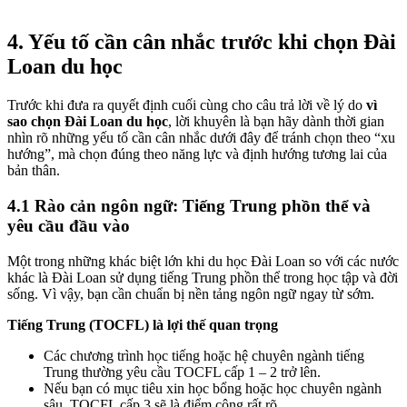
4. Yếu tố cần cân nhắc trước khi chọn Đài
Loan du học
Trước khi đưa ra quyết định cuối cùng cho câu trả lời về lý do
vì
sao chọn Đài Loan du học
, lời khuyên là bạn hãy dành thời gian
nhìn rõ những yếu tố cần cân nhắc dưới đây để tránh chọn theo “xu
hướng”, mà chọn đúng theo năng lực và định hướng tương lai của
bản thân.
4.1 Rào cản ngôn ngữ: Tiếng Trung phồn thể và
yêu cầu đầu vào
Một trong những khác biệt lớn khi du học Đài Loan so với các nước
khác là Đài Loan sử dụng tiếng Trung phồn thể trong học tập và đời
sống. Vì vậy, bạn cần chuẩn bị nền tảng ngôn ngữ ngay từ sớm.
Tiếng Trung (TOCFL) là lợi thế quan trọng
Các chương trình học tiếng hoặc hệ chuyên ngành tiếng
Trung thường yêu cầu TOCFL cấp 1 – 2 trở lên.
Nếu bạn có mục tiêu xin học bổng hoặc học chuyên ngành
sâu, TOCFL cấp 3 sẽ là điểm cộng rất rõ.